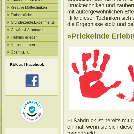
Formen-Zaubereien
Drucktechniken und zaubern
Kreative Maltechniken
mit außergewöhnlichen Effe
Farbenküche
Hilfe dieser Techniken sich 
Grundrezepte,Experimente
die Ergebnisse stolz und beg
Gewürz & Aromawelt
»Prickelnde Erleb
Frühling erleben
Herbst erleben
Über K.E.K.
KEK auf Facebook
Fußabdruck ist bereits mit 
einmal, wenn sie sich dies
beeindruckt
.