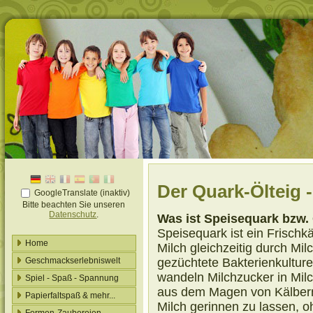
Der Quark-Ölteig -
GoogleTranslate (inaktiv)
Bitte beachten Sie unseren
Datenschutz
.
Was ist Speisequark bzw.
Speisequark ist ein Frischk
Home
Milch gleichzeitig durch Mil
gezüchtete Bakterienkulture
Geschmackserlebniswelt
wandeln Milchzucker in Mil
Spiel - Spaß - Spannung
aus dem Magen von Kälbern
Papierfaltspaß & mehr...
Milch gerinnen zu lassen, oh