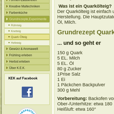
Formen-Zaubereien
Was ist ein Quarkölteig?
Kreative Maltechniken
Der Quarkölteig ist einfach
Farbenküche
Herstellung. Die Hauptzutat
Grundrezepte,Experimente
Öl, Milch.
Rührteig
Grundrezept Quark 
Knetteig
Quark-Ölteig
... und so geht er
Hefeteig
Gewürz & Aromawelt
150 g Quark
Frühling erleben
5 EL. Milch
Herbst erleben
5 EL. Öl
80 g Zucker
Über K.E.K.
1Prise Salz
KEK auf Facebook
1 Ei
1 Päckchen Backpulver
300 g Mehl
Vorbereitung:
Backofen vor
Ober-/Unterhitze: etwa 180
Heißluft: etwa 160°