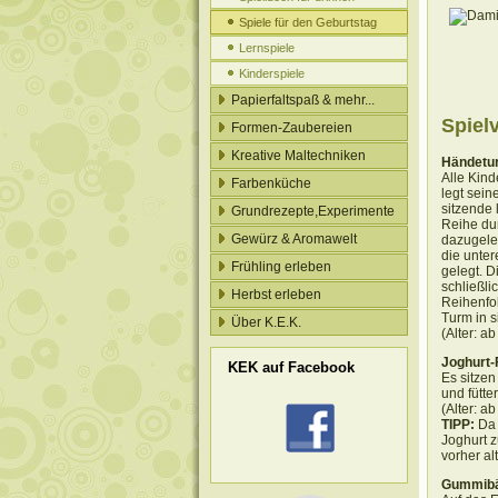
Spiele für den Geburtstag
Lernspiele
Kinderspiele
Papierfaltspaß & mehr...
Spiel
Formen-Zaubereien
Kreative Maltechniken
Händetu
Alle Kind
Farbenküche
legt sein
sitzende 
Grundrezepte,Experimente
Reihe du
Gewürz & Aromawelt
dazugeleg
die unte
Frühling erleben
gelegt. D
schließl
Herbst erleben
Reihenfo
Turm in s
Über K.E.K.
(Alter: a
Joghurt-
KEK auf Facebook
Es sitze
und fütte
(Alter: a
TIPP:
Da 
Joghurt z
vorher al
Gummibä