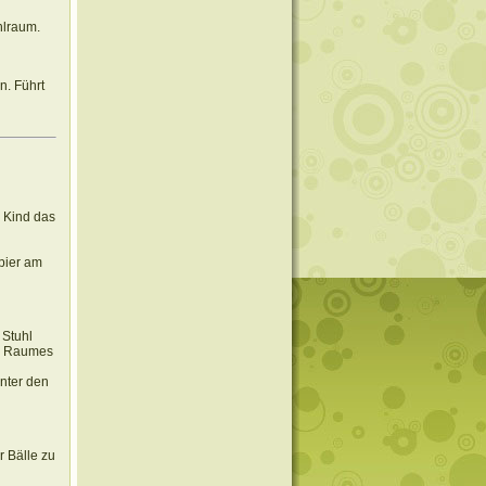
hlraum.
n. Führt
 Kind das
apier am
 Stuhl
es Raumes
nter den
r Bälle zu