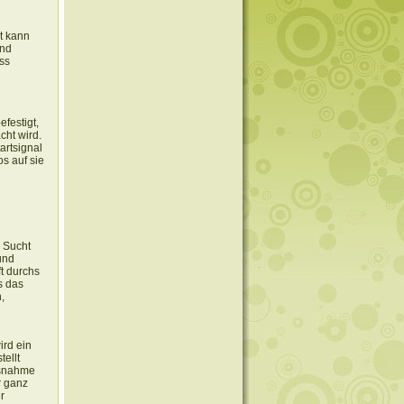
t kann
und
ss
festigt,
cht wird.
artsignal
os auf sie
. Sucht
und
ft durchs
s das
,
ird ein
ellt
usnahme
r ganz
r