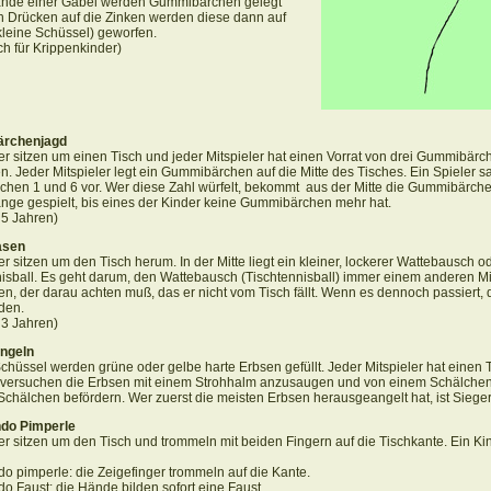
Ende einer Gabel werden Gummibärchen gelegt
h Drücken auf die Zinken werden diese dann auf
(kleine Schüssel) geworfen.
ch für Krippenkinder)
rchenjagd
er sitzen um einen Tisch und jeder Mitspieler hat einen Vorrat von drei Gummibärc
en. Jeder Mitspieler legt ein Gummibärchen auf die Mitte des Tisches. Ein Spieler s
chen 1 und 6 vor. Wer diese Zahl würfelt, bekommt aus der Mitte die Gummibärche
ange gespielt, bis eines der Kinder keine Gummibärchen mehr hat.
b 5 Jahren)
asen
er sitzen um den Tisch herum. In der Mitte liegt ein kleiner, lockerer Wattebausch o
isball. Es geht darum, den Wattebausch (Tischtennisball) immer einem anderen Mi
n, der darau achten muß, das er nicht vom Tisch fällt. Wenn es dennoch passiert,
den.
b 3 Jahren)
ngeln
Schüssel werden grüne oder gelbe harte Erbsen gefüllt. Jeder Mitspieler hat einen 
versuchen die Erbsen mit einem Strohhalm anzusaugen und von einem Schälchen 
chälchen befördern. Wer zuerst die meisten Erbsen herausgeangelt hat, ist Sieger
o Pimperle
er sitzen um den Tisch und trommeln mit beiden Fingern auf die Tischkante.
Ein Kin
 pimperle: die Zeigefinger trommeln auf die Kante.
 Faust: die Hände bilden sofort eine Faust.