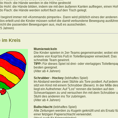
 Hoch: die Hände werden in die Höhe gestreckt
 Hohl: die Hände bilden, indem sie mit den äußeren Kanten aufliegen, einen Ho
 Flach: die Hände werden sofort flach auf den Tisch gelegt.
l beginnt immer mit »Kommando pimperle«. Dann wird plötzlich eines der anderen
s erteilt und die Kinder müssen sofort die damit verbundene Bewegung ausführe
 nicht die passenden Bewegungen aus, muß es ausscheiden.
b 5 Jahren)
e im Kreis
Mumienwickeln
Die Kinder spielen in 2er-Teams gegeneinander, wobei ein
andere von Kopf bis Fuß in Toilettenpapier einwickelt. Das
schnellste Team gewinnt.
TIPP:
Für dieses Spiel ist drei- oder vierlagiges Toilettenp
besten geeignet.
(Alter ab 4 Jahren)
Schrubber - Hockey
(lebhaftes Spiel)
Im Abstand werden zwei Stühle als Tore postiert. Auf jedem
sitzt ein Kind mit einem Schrubber (Besen). In der Mitte d
liegt ein Aufnehmer. Auf "Los" rennen die beiden auf den
Scheuerlappen zu und versuchen ihn mit dem Schrubber u
Stuhl des anderen ins Tor zubringen.
(Alter ab 4 Jahren)
Ballschlacht
(lebhaftes Spiel)
Alte Zeitungen werden zu Kugeln geknüllt und als Ersatz fü
einer fetzigen Papierschlacht verwendet.