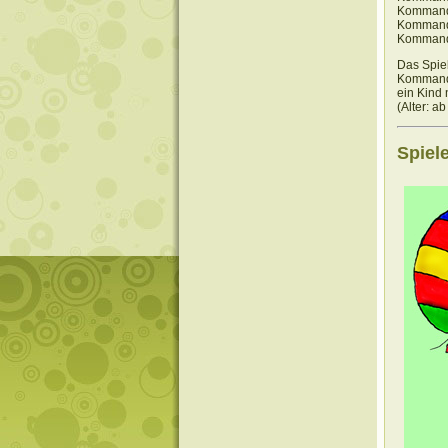
Kommando
Kommando
Kommando
Das Spie
Kommando
ein Kind
(Alter: a
Spiel