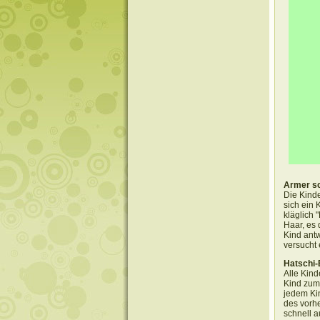
Armer s
Die Kinde
sich ein 
kläglich 
Haar, es 
Kind antw
versucht 
Hatschi-
Alle Kind
Kind zum 
jedem Ki
des vorhe
schnell a