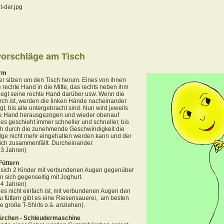
vorschläge am Tisch
rm
er sitzen um den Tisch herum. Eines von ihnen
e rechte Hand in die Mitte, das rechts neben ihm
legt seine rechte Hand darüber usw. Wenn die
rch ist, werden die linken Hände nacheinander
t, bis alle untergebracht sind. Nun wird jeweils
re Hand herausgezogen und wieder obenauf
ies geschieht immer schneller und schneller, bis
ich durch die zunehmende Geschwindigkeit die
lge nicht mehr eingehalten werden kann und
der
ich zusammenfällt.
Durcheinander.
b 3 Jahren)
Füttern
n sich 2 Kinder mit verbundenen Augen gegenüber
rn sich gegenseitig mit Joghurt.
b 4 Jahren)
es nicht einfach ist, mit verbundenen Augen den
u füttern gibt es eine Riesensauerei,
am besten
te große T-Shirts o.ä. anziehen).
rchen - Schleudermaschine