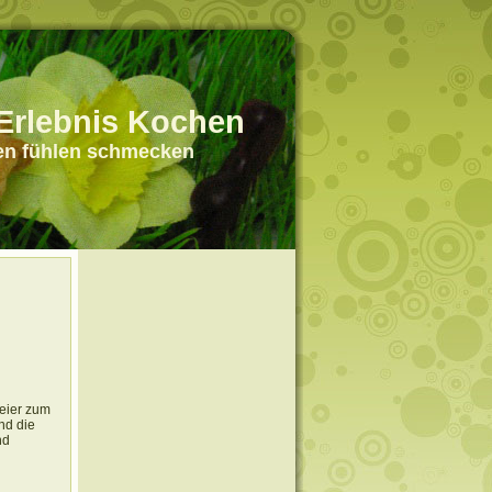
Erlebnis Kochen
en fühlen schmecken
feier zum
nd die
nd