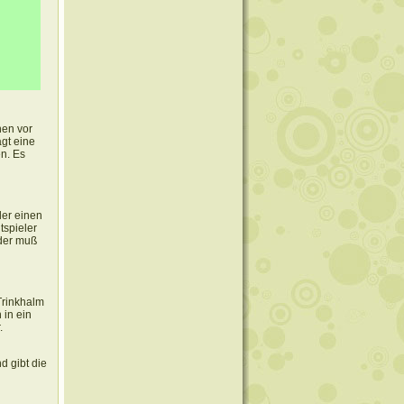
hen vor
agt eine
n. Es
der einen
tspieler
 der muß
Trinkhalm
in ein
.
d gibt die