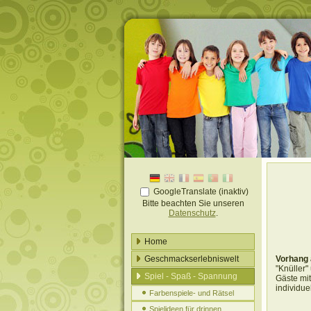
GoogleTranslate (inaktiv)
Bitte beachten Sie unseren
Datenschutz
.
Home
Geschmackserlebniswelt
Vorhang 
"Knüller
Spiel - Spaß - Spannung
Gäste mit
individue
Farbenspiele- und Rätsel
Spielideen für drinnen