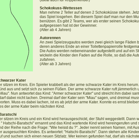
(Ideal auch für Krippenkinder)
Schokokuss-Wettessen
Man nehme 2 Teller auf denen 2 Schokoküsse stehen. Jetz
das Spiel losgehen. Bei diesem Spiel darf man nur den M
benützen. Es gibt 2 Teams, wer als erster seinen Schokoku
aufgegessen hat ist der Gewinner.
(Alter ab 4 Jahren)
Autorennen
An zwei Spielzeugautos werden zwei gleich lange Fäden be
deren anderes Ende an einer Toilettenpapierrolle festgema
Die Autos werden nebeneinander aufgestellt und auf ein St
wickeln die Kinder den Faden auf die Rolle, so daß die Aut
zufahren.
(Alter ab 3 Jahren)
chwarzer Kater
r sitzen im Kreis. Ein Spieler krabbelt als der arme schwarze Kater im Kreis herum
Kind aus und setzt sich zu seinen Füßen. Der arme schwarze Kater ruft jämmerlich 
"Miau". Nun antwortet das Kind: "Armer schwarzer Kater" und streicht ihm dabei san
darf dabei nicht lachen. Dreimal darf der Kater sein "Miau" sagen, und dreimal mus
orten. Muss es dabei lachen, ist es ab jetzt der arme Kater. Konnte es ernst bleiben
es der arme Kater beim nächsten Kind.
Baratschi
er sitzen im Kreis und ein Kind wird herausgeschickt, der Stuhl weggestellt. Dann w
" Hatschi-Baratschi" ernannt und das Kind wartende Kind wird hereingerufen und st
nd der Reihe nach die Frage: "Wie heisst du ?". Jeder nennt seinen Namen, mit A
r ausgesuchten Kindes. Es antwortet: "Hatschi-Baratschi". Dann stehen alle Kinde
uf und suchen sich einen neuen Sitzlatz. Wer keinen gefunden hat, darf als nächste