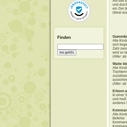
Auf das 
und durc
ein Ziel 
(Ideal au
Gummibä
Finden
Alle Kind
sich lieg
Zahl zwis
wird so l
(Alter: a
Watte bl
Alle Kind
Tischtenn
zuzublase
ausschei
(Alter: a
Erbsen a
In einer 
und muß 
anderes S
Kommand
Alle Kind
Befehle:
Kommando
Kommando